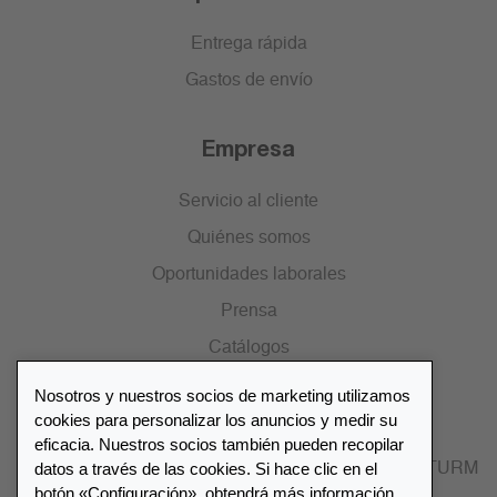
Entrega rápida
Gastos de envío
Empresa
Servicio al cliente
Quiénes somos
Oportunidades laborales
Prensa
Catálogos
Nosotros y nuestros socios de marketing utilizamos
Lista de distribuidores
cookies para personalizar los anuncios y medir su
eficacia. Nuestros socios también pueden recopilar
datos a través de las cookies. Si hace clic en el
Encuentre su distribuidor más cercano LEUCHTTURM
botón «Configuración», obtendrá más información