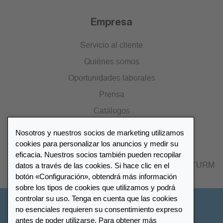
Empresa
Servicio al cliente
Quiénes somos
Oportunidades laborales
Prensa
Catálogos
Nosotros y nuestros socios de marketing utilizamos
Lista de distribuidores
cookies para personalizar los anuncios y medir su
eficacia. Nuestros socios también pueden recopilar
datos a través de las cookies. Si hace clic en el
Encuentre su distribuidor más cercano LEUCHTTURM
botón «Configuración», obtendrá más información
sobre los tipos de cookies que utilizamos y podrá
controlar su uso. Tenga en cuenta que las cookies
España
no esenciales requieren su consentimiento expreso
antes de poder utilizarse. Para obtener más