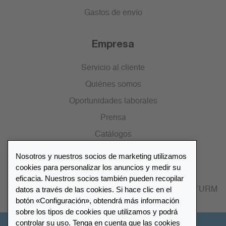
Gastos de envío
Empresa
Servicio al cliente
Quiénes somos
Oportunidades laborales
Prensa
Catálogos
Nosotros y nuestros socios de marketing utilizamos
Lista de distribuidores
cookies para personalizar los anuncios y medir su
eficacia. Nuestros socios también pueden recopilar
datos a través de las cookies. Si hace clic en el
Encuentre su distribuidor más cercano LEUCHTTURM
botón «Configuración», obtendrá más información
sobre los tipos de cookies que utilizamos y podrá
controlar su uso. Tenga en cuenta que las cookies