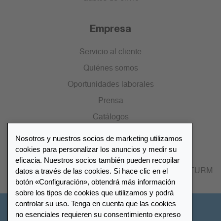
Empresa
Servicio al cliente
Quiénes somos
Oportunidades laborales
Prensa
Catálogos
Nosotros y nuestros socios de marketing utilizamos
Lista de distribuidores
cookies para personalizar los anuncios y medir su
eficacia. Nuestros socios también pueden recopilar
datos a través de las cookies. Si hace clic en el
Encuentre su distribuidor más cercano LEUCHTTURM
botón «Configuración», obtendrá más información
sobre los tipos de cookies que utilizamos y podrá
controlar su uso. Tenga en cuenta que las cookies
España
no esenciales requieren su consentimiento expreso