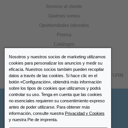
Servicio al cliente
Quiénes somos
Oportunidades laborales
Prensa
Catálogos
Nosotros y nuestros socios de marketing utilizamos
Lista de distribuidores
cookies para personalizar los anuncios y medir su
eficacia. Nuestros socios también pueden recopilar
datos a través de las cookies. Si hace clic en el
Encuentre su distribuidor más cercano LEUCHTTURM
botón «Configuración», obtendrá más información
sobre los tipos de cookies que utilizamos y podrá
controlar su uso. Tenga en cuenta que las cookies
España
no esenciales requieren su consentimiento expreso
antes de poder utilizarse. Para obtener más
información, consulte nuestra
Privacidad y Cookies
Configuración de cookies
Privacidad y Cookies
y nuestra Pie de imprenta.
Declaración de accesibilidad
Mapa del sitio