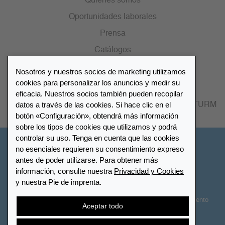
Quiénes somos
Oportunidades laborales
Prensa
Catálogos
Nosotros y nuestros socios de marketing utilizamos
Lista de distribuidores
cookies para personalizar los anuncios y medir su
eficacia. Nuestros socios también pueden recopilar
datos a través de las cookies. Si hace clic en el
Encuentre su distribuidor más cercano LEUCHTTURM
botón «Configuración», obtendrá más información
sobre los tipos de cookies que utilizamos y podrá
controlar su uso. Tenga en cuenta que las cookies
España
no esenciales requieren su consentimiento expreso
antes de poder utilizarse. Para obtener más
información, consulte nuestra
Privacidad y Cookies
Configuración de cookies
Privacidad y Cookies
y nuestra Pie de imprenta.
Declaración de accesibilidad
Mapa del sitio
Términos y Condiciones
Contactar
Derecho de desistimiento
Aceptar todo
Cancelar contrato