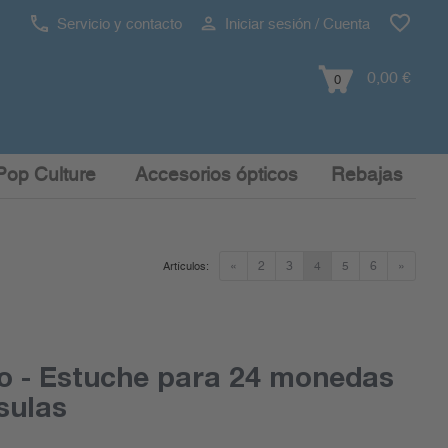
Servicio y contacto
Iniciar sesión / Cuenta
0,00 €
0
Pop Culture
Accesorios ópticos
Rebajas
«
2
3
4
5
6
»
Artículos:
ro - Estuche para 24 monedas
sulas