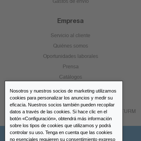
Gastos de envío
Empresa
Servicio al cliente
Quiénes somos
Oportunidades laborales
Prensa
Catálogos
Nosotros y nuestros socios de marketing utilizamos
Lista de distribuidores
cookies para personalizar los anuncios y medir su
eficacia. Nuestros socios también pueden recopilar
datos a través de las cookies. Si hace clic en el
Encuentre su distribuidor más cercano LEUCHTTURM
botón «Configuración», obtendrá más información
sobre los tipos de cookies que utilizamos y podrá
controlar su uso. Tenga en cuenta que las cookies
España
no esenciales requieren su consentimiento expreso