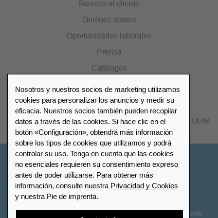
Servicio al cliente
Quiénes somos
Oportunidades laborales
Prensa
Catálogos
Nosotros y nuestros socios de marketing utilizamos
Lista de distribuidores
cookies para personalizar los anuncios y medir su
eficacia. Nuestros socios también pueden recopilar
datos a través de las cookies. Si hace clic en el
Encuentre su distribuidor más cercano LEUCHTTURM
botón «Configuración», obtendrá más información
sobre los tipos de cookies que utilizamos y podrá
controlar su uso. Tenga en cuenta que las cookies
España
no esenciales requieren su consentimiento expreso
antes de poder utilizarse. Para obtener más
información, consulte nuestra
Privacidad y Cookies
Configuración de cookies
Privacidad y Cookies
y nuestra Pie de imprenta.
Declaración de accesibilidad
Mapa del sitio
Términos y Condiciones
Contactar
Derecho de desistimiento