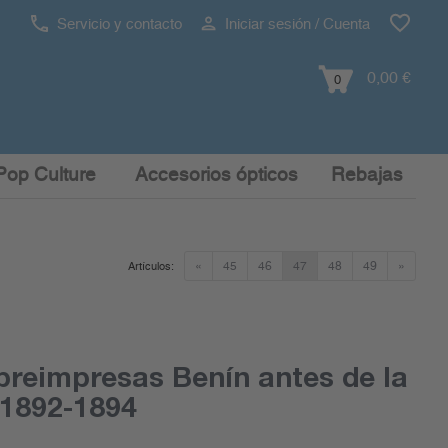
Servicio y contacto
Iniciar sesión / Cuenta
0,00 €
0
Pop Culture
Accesorios ópticos
Rebajas
«
45
46
47
48
49
»
Artículos:
reimpresas Benín antes de la
 1892-1894