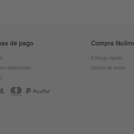
as de pago
Compra fácilm
ra
Entrega rápida
por adelantado
Gastos de envío
l