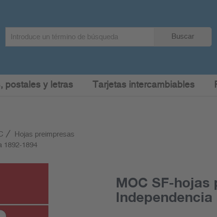
Search
Buscar
term
:
, postales y letras
Tarjetas intercambiables
C
Hojas preimpresas
a 1892-1894
MOC SF-hojas p
Independencia