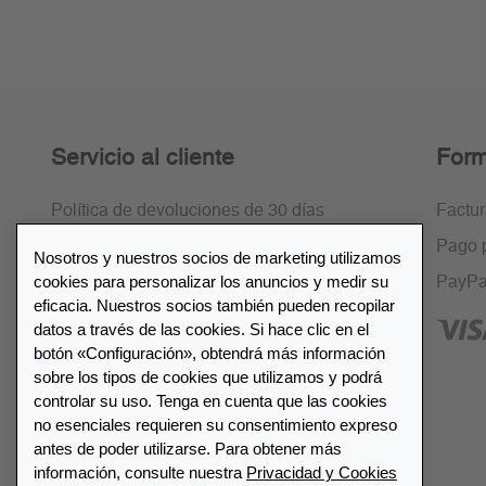
Servicio al cliente
Form
Política de devoluciones de 30 días
Factu
Cifrado SSL
Pago 
Nosotros y nuestros socios de marketing utilizamos
cookies para personalizar los anuncios y medir su
Preguntas frecuentes
PayPa
eficacia. Nuestros socios también pueden recopilar
datos a través de las cookies. Si hace clic en el
botón «Configuración», obtendrá más información
sobre los tipos de cookies que utilizamos y podrá
controlar su uso. Tenga en cuenta que las cookies
Lista de distribuidores
no esenciales requieren su consentimiento expreso
antes de poder utilizarse. Para obtener más
información, consulte nuestra
Privacidad y Cookies
Encuentre su distribuidor más