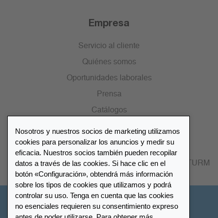
Empresa
Servicio al cliente
Quiénes somos
Oportunidades laborales
Prensa
Catálogos
Nosotros y nuestros socios de marketing utilizamos
Lista de distribuidores
cookies para personalizar los anuncios y medir su
eficacia. Nuestros socios también pueden recopilar
datos a través de las cookies. Si hace clic en el
Encuentre su distribuidor más cercano LEUCHTTURM
botón «Configuración», obtendrá más información
sobre los tipos de cookies que utilizamos y podrá
controlar su uso. Tenga en cuenta que las cookies
España
no esenciales requieren su consentimiento expreso
antes de poder utilizarse. Para obtener más