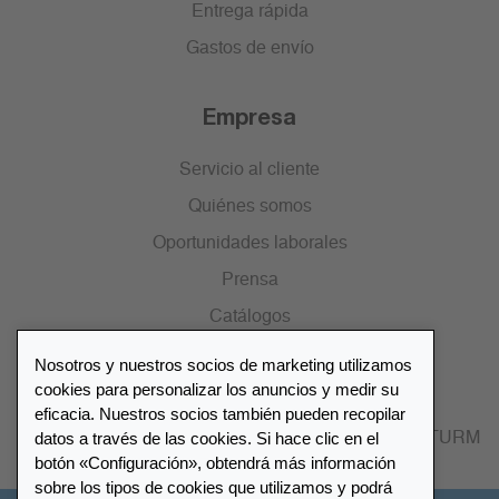
Entrega rápida
Gastos de envío
Empresa
Servicio al cliente
Quiénes somos
Oportunidades laborales
Prensa
Catálogos
Nosotros y nuestros socios de marketing utilizamos
Lista de distribuidores
cookies para personalizar los anuncios y medir su
eficacia. Nuestros socios también pueden recopilar
datos a través de las cookies. Si hace clic en el
Encuentre su distribuidor más cercano LEUCHTTURM
botón «Configuración», obtendrá más información
sobre los tipos de cookies que utilizamos y podrá