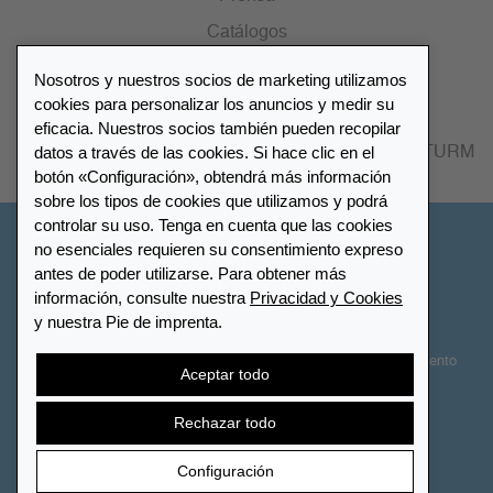
Catálogos
Nosotros y nuestros socios de marketing utilizamos
Lista de distribuidores
cookies para personalizar los anuncios y medir su
eficacia. Nuestros socios también pueden recopilar
datos a través de las cookies. Si hace clic en el
Encuentre su distribuidor más cercano LEUCHTTURM
botón «Configuración», obtendrá más información
sobre los tipos de cookies que utilizamos y podrá
controlar su uso. Tenga en cuenta que las cookies
España
no esenciales requieren su consentimiento expreso
antes de poder utilizarse. Para obtener más
información, consulte nuestra
Privacidad y Cookies
Configuración de cookies
Privacidad y Cookies
y nuestra Pie de imprenta.
Declaración de accesibilidad
Mapa del sitio
Términos y Condiciones
Contactar
Derecho de desistimiento
Aceptar todo
Cancelar contrato
Rechazar todo
Configuración
© 2026 LEUCHTTURM. Todos los derechos reservados