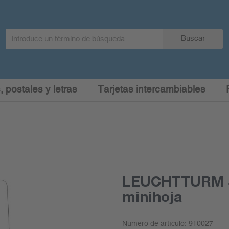
Search
Buscar
term
:
, postales y letras
Tarjetas intercambiables
LEUCHTTURM S
minihoja
Número de artículo:
910027