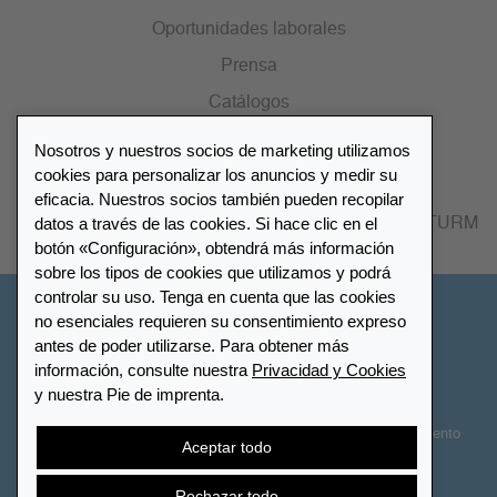
Oportunidades laborales
Prensa
Catálogos
Nosotros y nuestros socios de marketing utilizamos
Lista de distribuidores
cookies para personalizar los anuncios y medir su
eficacia. Nuestros socios también pueden recopilar
datos a través de las cookies. Si hace clic en el
Encuentre su distribuidor más cercano LEUCHTTURM
botón «Configuración», obtendrá más información
sobre los tipos de cookies que utilizamos y podrá
controlar su uso. Tenga en cuenta que las cookies
España
no esenciales requieren su consentimiento expreso
antes de poder utilizarse. Para obtener más
información, consulte nuestra
Privacidad y Cookies
Configuración de cookies
Privacidad y Cookies
y nuestra Pie de imprenta.
Declaración de accesibilidad
Mapa del sitio
Términos y Condiciones
Contactar
Derecho de desistimiento
Aceptar todo
Cancelar contrato
Rechazar todo