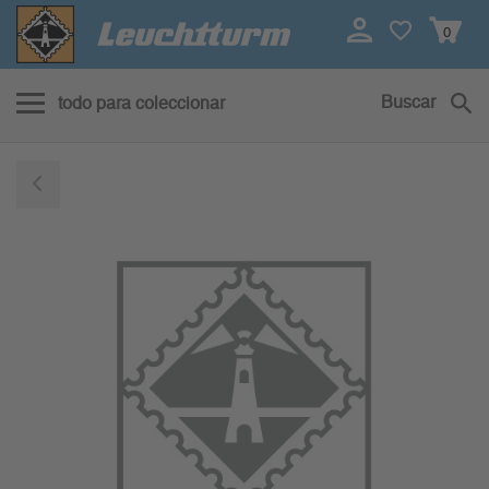
0
Buscar
todo para coleccionar