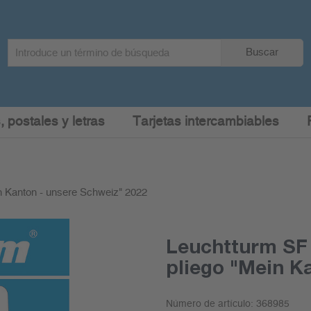
Search
Buscar
term
:
, postales y letras
Tarjetas intercambiables
n Kanton - unsere Schweiz" 2022
Leuchtturm SF 
pliego "Mein K
Número de artículo:
368985