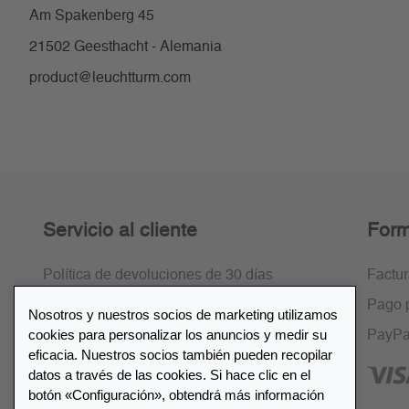
Am Spakenberg 45
21502 Geesthacht - Alemania
product@leuchtturm.com
Servicio al cliente
Form
Política de devoluciones de 30 días
Factu
Cifrado SSL
Pago 
Nosotros y nuestros socios de marketing utilizamos
cookies para personalizar los anuncios y medir su
Preguntas frecuentes
PayPa
eficacia. Nuestros socios también pueden recopilar
datos a través de las cookies. Si hace clic en el
botón «Configuración», obtendrá más información