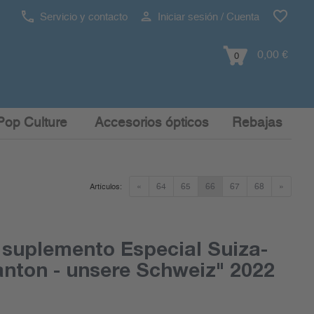
Servicio y contacto
Iniciar sesión / Cuenta
0,00 €
0
Pop Culture
Accesorios ópticos
Rebajas
«
64
65
66
67
68
»
Artículos:
suplemento Especial Suiza-
anton - unsere Schweiz" 2022