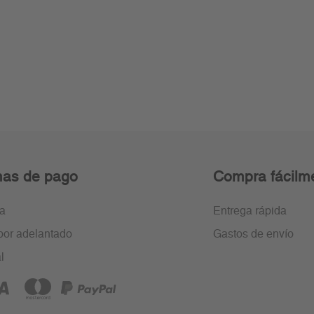
as de pago
Compra fácilm
ra
Entrega rápida
por adelantado
Gastos de envío
l