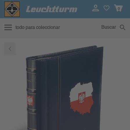
0
Buscar
todo para coleccionar