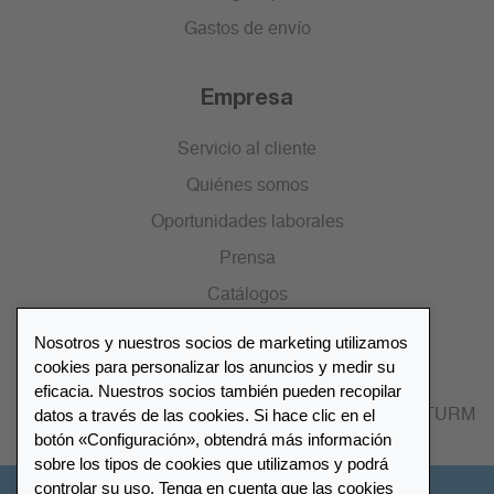
Gastos de envío
Empresa
Servicio al cliente
Quiénes somos
Oportunidades laborales
Prensa
Catálogos
Nosotros y nuestros socios de marketing utilizamos
Lista de distribuidores
cookies para personalizar los anuncios y medir su
eficacia. Nuestros socios también pueden recopilar
datos a través de las cookies. Si hace clic en el
Encuentre su distribuidor más cercano LEUCHTTURM
botón «Configuración», obtendrá más información
sobre los tipos de cookies que utilizamos y podrá
controlar su uso. Tenga en cuenta que las cookies