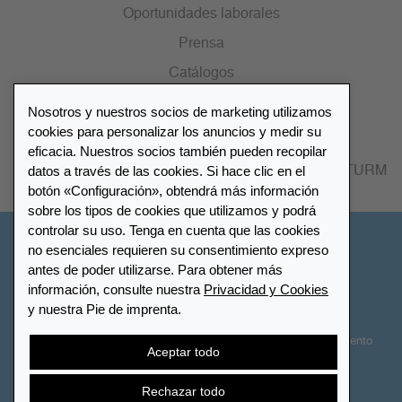
Oportunidades laborales
Prensa
Catálogos
Nosotros y nuestros socios de marketing utilizamos
Lista de distribuidores
cookies para personalizar los anuncios y medir su
eficacia. Nuestros socios también pueden recopilar
datos a través de las cookies. Si hace clic en el
Encuentre su distribuidor más cercano LEUCHTTURM
botón «Configuración», obtendrá más información
sobre los tipos de cookies que utilizamos y podrá
controlar su uso. Tenga en cuenta que las cookies
España
no esenciales requieren su consentimiento expreso
antes de poder utilizarse. Para obtener más
información, consulte nuestra
Privacidad y Cookies
Configuración de cookies
Privacidad y Cookies
y nuestra Pie de imprenta.
Declaración de accesibilidad
Mapa del sitio
Términos y Condiciones
Contactar
Derecho de desistimiento
Aceptar todo
Cancelar contrato
Rechazar todo