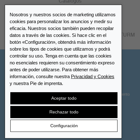
Catálogos
Nosotros y nuestros socios de marketing utilizamos
Lista de distribuidores
cookies para personalizar los anuncios y medir su
eficacia. Nuestros socios también pueden recopilar
datos a través de las cookies. Si hace clic en el
Encuentre su distribuidor más cercano LEUCHTTURM
botón «Configuración», obtendrá más información
sobre los tipos de cookies que utilizamos y podrá
controlar su uso. Tenga en cuenta que las cookies
España
no esenciales requieren su consentimiento expreso
antes de poder utilizarse. Para obtener más
información, consulte nuestra
Privacidad y Cookies
Configuración de cookies
Privacidad y Cookies
y nuestra Pie de imprenta.
Declaración de accesibilidad
Mapa del sitio
Términos y Condiciones
Contactar
Derecho de desistimiento
Aceptar todo
Cancelar contrato
Rechazar todo
Configuración
© 2026 LEUCHTTURM. Todos los derechos reservados