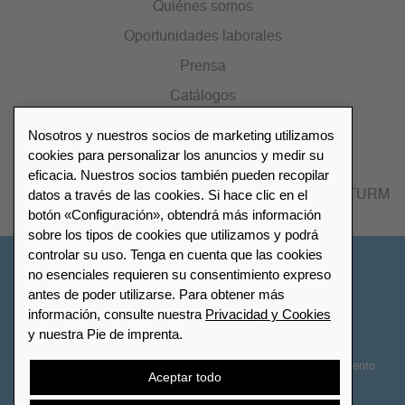
Quiénes somos
Oportunidades laborales
Prensa
Catálogos
Nosotros y nuestros socios de marketing utilizamos
Lista de distribuidores
cookies para personalizar los anuncios y medir su
eficacia. Nuestros socios también pueden recopilar
datos a través de las cookies. Si hace clic en el
Encuentre su distribuidor más cercano LEUCHTTURM
botón «Configuración», obtendrá más información
sobre los tipos de cookies que utilizamos y podrá
controlar su uso. Tenga en cuenta que las cookies
España
no esenciales requieren su consentimiento expreso
antes de poder utilizarse. Para obtener más
información, consulte nuestra
Privacidad y Cookies
Configuración de cookies
Privacidad y Cookies
y nuestra Pie de imprenta.
Declaración de accesibilidad
Mapa del sitio
Términos y Condiciones
Contactar
Derecho de desistimiento
Aceptar todo
Cancelar contrato