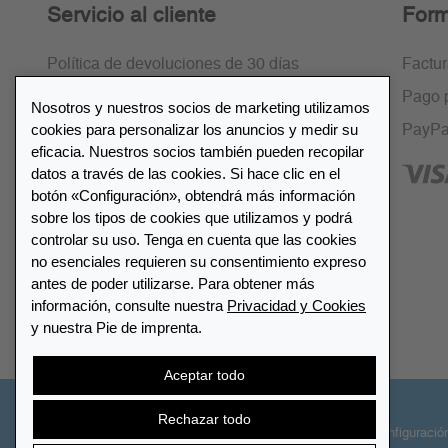
Servicio al cliente
Form
Política de devoluciones de 30 días
Factu
Cifrado SSL
Pago 
Nosotros y nuestros socios de marketing utilizamos
cookies para personalizar los anuncios y medir su
Preguntas frecuentes
PayPa
eficacia. Nuestros socios también pueden recopilar
datos a través de las cookies. Si hace clic en el
botón «Configuración», obtendrá más información
sobre los tipos de cookies que utilizamos y podrá
controlar su uso. Tenga en cuenta que las cookies
Lista de distribuidores
no esenciales requieren su consentimiento expreso
antes de poder utilizarse. Para obtener más
información, consulte nuestra
Privacidad y Cookies
Encuentre su distribuidor más
y nuestra Pie de imprenta.
cercano LEUCHTTURM
Aceptar todo
Rechazar todo
© 2026 LEUCHTTURM. Todos los derechos
Configuració