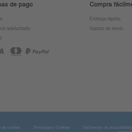
as de pago
Compra fácilm
ra
Entrega rápida
por adelantado
Gastos de envío
l
n de cookies
Privacidad y Cookies
Declaración de accesibilidad