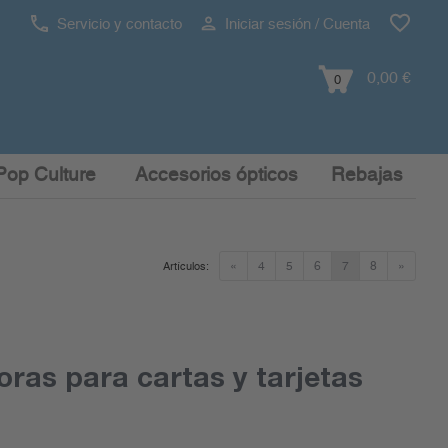
Servicio y contacto
Iniciar sesión / Cuenta
0,00 €
0
Pop Culture
Accesorios ópticos
Rebajas
«
4
5
6
7
8
»
Artículos:
oras para cartas y tarjetas