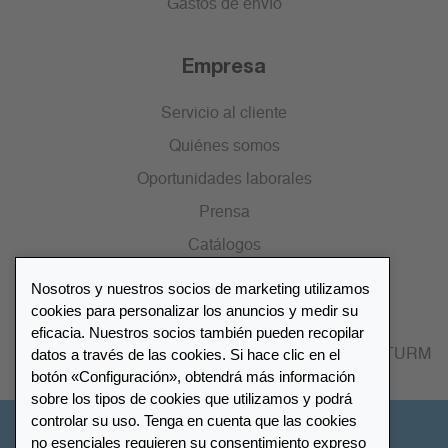
Gastos de envío
Empresa
Servicio al cliente
Quiénes somos
Oportunidades laborales
Prensa
Catálogos
Nosotros y nuestros socios de marketing utilizamos
Lista de distribuidores
cookies para personalizar los anuncios y medir su
eficacia. Nuestros socios también pueden recopilar
datos a través de las cookies. Si hace clic en el
Encuentre su distribuidor más cercano LEUCHTTURM
botón «Configuración», obtendrá más información
sobre los tipos de cookies que utilizamos y podrá
controlar su uso. Tenga en cuenta que las cookies
España
no esenciales requieren su consentimiento expreso