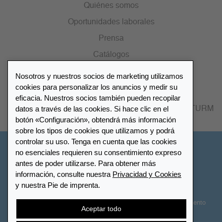
Quiénes somos
Oportunidades laborales
Prensa
Catálogos
Nosotros y nuestros socios de marketing utilizamos
Lista de distribuidores
cookies para personalizar los anuncios y medir su
eficacia. Nuestros socios también pueden recopilar
datos a través de las cookies. Si hace clic en el
Encuentre su distribuidor más cercano LEUCHTTURM
botón «Configuración», obtendrá más información
sobre los tipos de cookies que utilizamos y podrá
controlar su uso. Tenga en cuenta que las cookies
España
no esenciales requieren su consentimiento expreso
antes de poder utilizarse. Para obtener más
información, consulte nuestra
Privacidad y Cookies
Configuración de cookies
Privacidad y Cookies
y nuestra Pie de imprenta.
Declaración de accesibilidad
Mapa del sitio
Términos y Condiciones
Contactar
Derecho de desistimiento
Aceptar todo